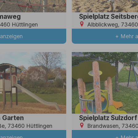
amaweg
Spielplatz Seitsber
3460 Hüttlingen
Albblickweg, 73460
anzeigen
+ Mehr 
s Garten
Spielplatz Sulzdorf
e, 73460 Hüttlingen
Brandwasen, 73460
anzeigen
+ Mehr 