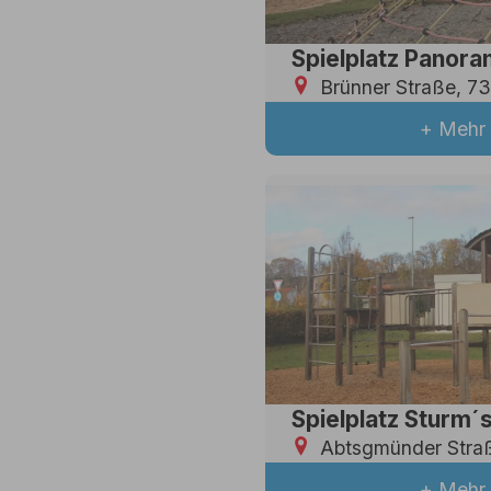
Spielplatz Panor
Brünner Straße, 7
+ Mehr 
Spielplatz Sturm´
Abtsgmünder Straß
+ Mehr 