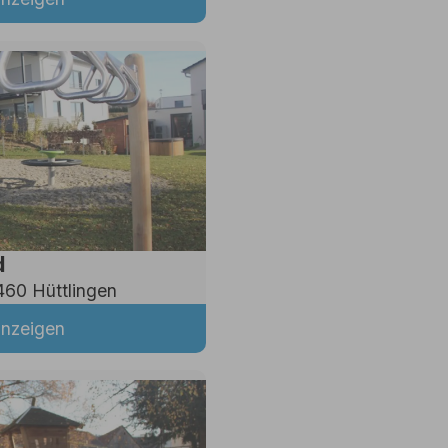
d
460 Hüttlingen
anzeigen