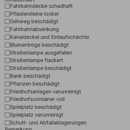
Fahrbahndecke schadhaft
Pflastersteine locker
Gehweg beschädigt
Fahrbahnabsenkung
Kanaldeckel und Einlaufschächte
Blumentröge beschädigt
Straßenlampe ausgefallen
Straßenlampe flackert
Straßenlampe beschädigt
Bank beschädigt
Pflanzen beschädigt
Friedhofsanlagen verunreinigt
Friedhofscontainer voll
Spielplatz beschädigt
Spielplatz verunreinigt
Schutt- und Abfallablagerungen
Bemerkung