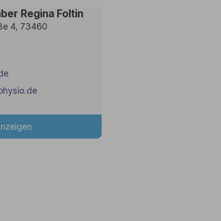
ber Regina Foltin
aße 4, 73460
de
physio.de
anzeigen