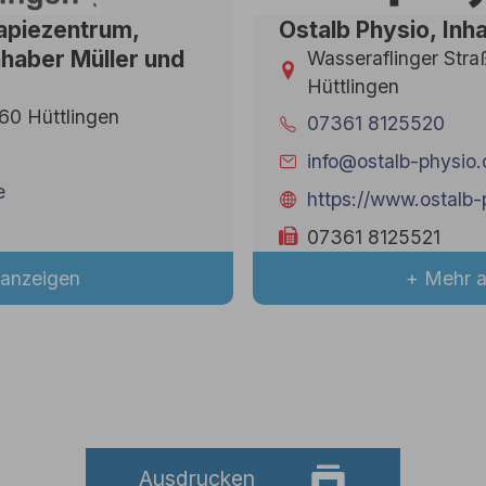
piezentrum,
Ostalb Physio, Inha
nhaber Müller und
Wasseraflinger Str
Hüttlingen
60 Hüttlingen
07361 8125520
info@ostalb-physio.
e
https://www.ostalb-
07361 8125521
anzeigen
+ Mehr 
Ausdrucken