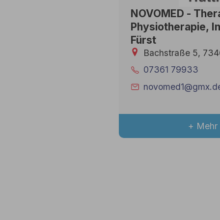
NOVOMED - Thera
Physiotherapie, I
Fürst
Bachstraße 5, 734
07361 79933
novomed1@gmx.d
+ Mehr 