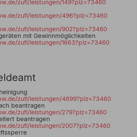
bw.de/zufi/leistungen/149?plz=73460
bw.de/zufi/leistungen/496?plz=73460
bw.de/zufi/leistungen/902?plz=73460
lgeräten mit Gewinnmöglichkeiten
bw.de/zufi/leistungen/1663?plz=73460
eldeamt
einigung
bw.de/zufi/leistungen/4699?plz=73460
fach beantragen
bw.de/zufi/leistungen/279?plz=73460
itert beantragen
bw.de/zufi/leistungen/2007?plz=73460
ftssperre